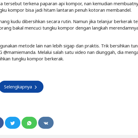
noda tersebut terkena paparan api kompor, nan kemudian membuatny
ungku kompor bisa jadi hitam lantaran penuh kotoran membandel.
g kudu dibersihkan secara rutin. Namun jika telanjur berkerak te
a orang bakal mencuci tungku kompor dengan langkah merendamny
gunakan metode lain nan lebih sigap dan praktis. Trik bersihkan tu
IG @mamiemanda. Melalui salah satu video nan diunggah, dia meng
ihkan tungku kompor berkerak.
Selengkapnya