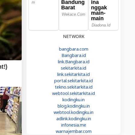
NETWORK
bangbara.com
Bangbara.id
link.Bangbara.id
sekitarkita.id
link.sekitarkita.id
portal.sekitarkita.id
tekno.sekitarkita.id
webtool.sekitarkita.id
kodingku.in
blog.kodingku.in
webtool.kodingku.in
adlink.kodingku.in
infonesia.me
warnajembar.com