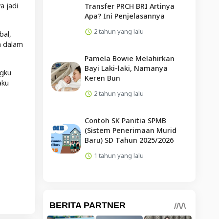
a jadi
Transfer PRCH BRI Artinya
Apa? Ini Penjelasannya
2 tahun yang lalu
bal,
a dalam
Pamela Bowie Melahirkan
Bayi Laki-laki, Namanya
ngku
Keren Bun
aku
2 tahun yang lalu
Contoh SK Panitia SPMB
(Sistem Penerimaan Murid
Baru) SD Tahun 2025/2026
1 tahun yang lalu