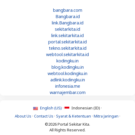
bangbara.com
Bangbara.id
link.Bangbara.id
sekitarkita.id
link.sekitarkita.id
portal.sekitarkita.id
tekno.sekitarkita.id
webtool.sekitarkita.id
kodingku.in
blog.kodingku.in
webtool.kodingku.in
adlink.kodingku.in
infonesia.me
warnajembar.com
English (US) ·
Indonesian (ID) ·
About Us
·
Contact Us
·
Syarat & Ketentuan
·
Mitra Jaringan
·
©2026 Portal Sekitar Kita.
All Rights Reserved.