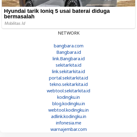
NETWORK
bangbara.com
Bangbara.id
link.Bangbara.id
sekitarkita.id
link.sekitarkita.id
portal.sekitarkita.id
tekno.sekitarkita.id
webtool.sekitarkita.id
kodingku.in
blog.kodingku.in
webtool.kodingku.in
adlink.kodingku.in
infonesia.me
warnajembar.com