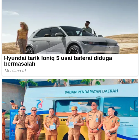
Transfer PRCH BRI Artinya Apa? Ini
Penjelasannya
2 tahun yang lalu
Pamela Bowie Melahirkan Bayi Laki-laki,
Namanya Keren Bun
2 tahun yang lalu
Contoh SK Panitia SPMB (Sistem Penerimaan
Murid Baru) SD Tahun 2025/2026
1 tahun yang lalu