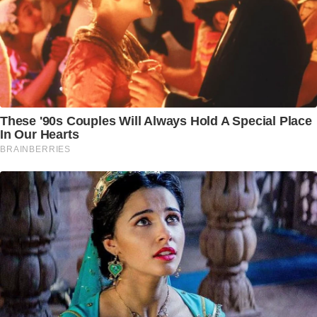
perubahan positif pada daunnya.
(brl/lut)
Selengkapnya
Sumber
Info Kuliner briliofood