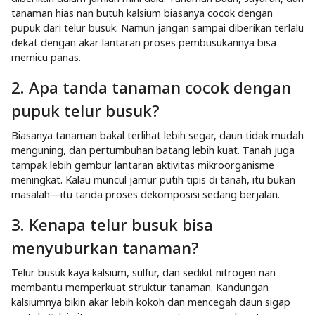
Kalau telurnya sudah masuk, tutup lubang tadi dengan tanah
sampai betul-betul rapat tanpa ada celah. Pastikan tanahnya
sedikit ditekan agar tidak ada udara nan bisa keluar masuk,
lantaran itu bisa memicu aroma dan menarik hama. Dengan
menutupnya rapat, proses pembusukan telur berjalan lebih
kondusif dan nutrisi bisa terserap maksimal oleh tanaman.
FAQ Seputar faedah telur busuk
untuk tanaman.
Telur busuk mungkin terdengar menjijikkan, tapi sebenarnya
punya kandungan nan berfaedah banget buat tanaman.
Banyak orang belum tahu jika bahan ini bisa jadi pupuk alami
nan cukup efektif asal digunakan dengan benar.
1. Apakah telur busuk kondusif untuk
semua jenis tanaman?
Secara umum aman, tapi tanaman nan sensitif terhadap
aroma menyengat alias kondisi tanah terlalu lembap lebih baik