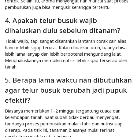
diberikan dalam jumlah mini dulu. Tanaman buah, sayuran, dan
tanaman hias nan butuh kalsium biasanya cocok dengan
pupuk dari telur busuk. Namun jangan sampai diberikan terlalu
dekat dengan akar lantaran proses pembusukannya bisa
memicu panas.
2. Apa tanda tanaman cocok dengan
pupuk telur busuk?
Biasanya tanaman bakal terlihat lebih segar, daun tidak mudah
menguning, dan pertumbuhan batang lebih kuat. Tanah juga
tampak lebih gembur lantaran aktivitas mikroorganisme
meningkat. Kalau muncul jamur putih tipis di tanah, itu bukan
masalah—itu tanda proses dekomposisi sedang berjalan.
3. Kenapa telur busuk bisa
menyuburkan tanaman?
Telur busuk kaya kalsium, sulfur, dan sedikit nitrogen nan
membantu memperkuat struktur tanaman. Kandungan
kalsiumnya bikin akar lebih kokoh dan mencegah daun sigap