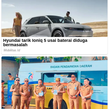
Cara masak nasi hainan ayam pakai rice
cooker, praktis tanpa tumis dan tetap gurih
1 minggu yang lalu
Perut tampak lebih rata bukan karena diet
ketat atau nggak makan, tapi bisa mulai dari
24 makanan ini
1 minggu yang lalu