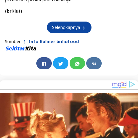
rontok. Selain itu, aroma menyengat nan muncul saat proses
pembusukan juga bisa mengusir serangga tertentu.
4. Apakah telur busuk wajib
dihaluskan dulu sebelum ditanam?
Tidak wajib, tapi sangat disarankan lantaran corak cair alias
hancur lebih sigap terurai. Kalau dibiarkan utuh, baunya bisa
lebih lama lenyap dan lebih berpotensi mengundang lalat.
Menghaluskannya membikin nutrisi lebih sigap terserap oleh
tanah.
5. Berapa lama waktu nan dibutuhkan
agar telur busuk berubah jadi pupuk
efektif?
Biasanya memerlukan 1–2 minggu tergantung cuaca dan
kelembapan tanah. Saat sudah tidak berbau menyengat,
tandanya proses pembusukan mulai stabil dan nutrisi siap
diserap. Pada titik ini, tanaman biasanya mulai terlihat