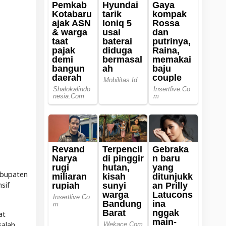
abupaten
sif
at
salah