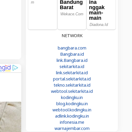
NETWORK
bangbara.com
Bangbara.id
link.Bangbara.id
sekitarkita.id
link.sekitarkita.id
portal.sekitarkita.id
tekno.sekitarkita.id
webtool.sekitarkita.id
kodingku.in
blog.kodingku.in
webtool.kodingku.in
adlink.kodingku.in
infonesia.me
warnajembar.com