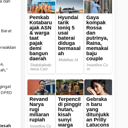
sa dan
 Barat
erwakilan
a,
ah,"
gingat
i DPRD
Resah