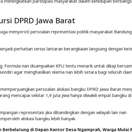
ta meningkatkan partisipasi masyarakat dalam kehidupan berbang
ursi DPRD Jawa Barat
p juga menyoroti persoalan representasi politik masyarakat Bandung
menjadi perhatian serius lantaran berangkaian langsung dengan ket
. Formula nan disampaikan KPU tentu menarik untuk dikaji bersam
sendiri agar menghasilkan skema nan lebih setara bagi seluruh daer
t memperjuangkan persoalan alokasi bangku DPRD Jawa Barat men
ang mencapai sekitar 1,9 juta jiwa hanya diwakili empat bangku d
mpangan representasi jika dibandingkan dengan wilayah lain nan
mperoleh alokasi bangku lebih banyak.
 Berbelatung di Depan Kantor Desa Ngamprah, Warga Mulai 