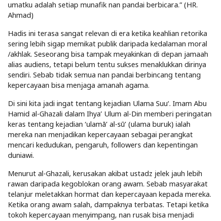
umatku adalah setiap munafik nan pandai berbicara.” (HR.
Ahmad)
Hadis ini terasa sangat relevan di era ketika keahlian retorika
sering lebih sigap memikat publik daripada kedalaman moral
/akhlak. Seseorang bisa tampak meyakinkan di depan jamaah
alias audiens, tetapi belum tentu sukses menaklukkan dirinya
sendiri. Sebab tidak semua nan pandai berbincang tentang
kepercayaan bisa menjaga amanah agama.
Di sini kita jadi ingat tentang kejadian Ulama Suu‘. Imam Abu
Hamid al-Ghazali dalam Ihya’ Ulum al-Din memberi peringatan
keras tentang kejadian ‘ulamā’ al-sū’ (ulama buruk) ialah
mereka nan menjadikan kepercayaan sebagai perangkat
mencari kedudukan, pengaruh, followers dan kepentingan
duniawi.
Menurut al-Ghazali, kerusakan akibat ustadz jelek jauh lebih
rawan daripada kegoblokan orang awam. Sebab masyarakat
telanjur meletakkan hormat dan kepercayaan kepada mereka.
Ketika orang awam salah, dampaknya terbatas. Tetapi ketika
tokoh kepercayaan menyimpang, nan rusak bisa menjadi