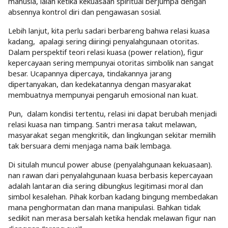
manusia, ialah ketika kekuasaan spiritual berjumpa dengan
absennya kontrol diri dan pengawasan sosial.
Lebih lanjut, kita perlu sadari berbareng bahwa relasi kuasa
kadang, apalagi sering diiringi penyalahgunaan otoritas.
Dalam perspektif teori relasi kuasa (power relation), figur
kepercayaan sering mempunyai otoritas simbolik nan sangat
besar. Ucapannya dipercaya, tindakannya jarang
dipertanyakan, dan kedekatannya dengan masyarakat
membuatnya mempunyai pengaruh emosional nan kuat.
Pun, dalam kondisi tertentu, relasi ini dapat berubah menjadi
relasi kuasa nan timpang. Santri merasa takut melawan,
masyarakat segan mengkritik, dan lingkungan sekitar memilih
tak bersuara demi menjaga nama baik lembaga.
Di situlah muncul power abuse (penyalahgunaan kekuasaan).
nan rawan dari penyalahgunaan kuasa berbasis kepercayaan
adalah lantaran dia sering dibungkus legitimasi moral dan
simbol kesalehan. Pihak korban kadang bingung membedakan
mana penghormatan dan mana manipulasi. Bahkan tidak
sedikit nan merasa bersalah ketika hendak melawan figur nan