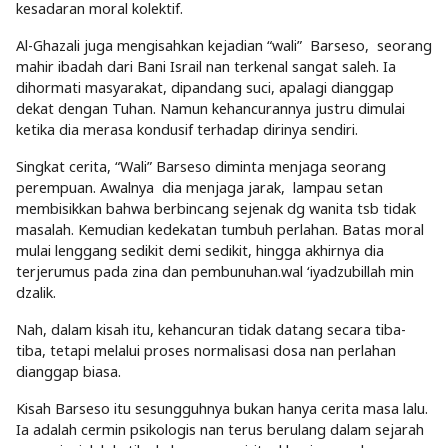
kesadaran moral kolektif.
Al-Ghazali juga mengisahkan kejadian “wali” Barseso, seorang
mahir ibadah dari Bani Israil nan terkenal sangat saleh. Ia
dihormati masyarakat, dipandang suci, apalagi dianggap
dekat dengan Tuhan. Namun kehancurannya justru dimulai
ketika dia merasa kondusif terhadap dirinya sendiri.
Singkat cerita, “Wali” Barseso diminta menjaga seorang
perempuan. Awalnya dia menjaga jarak, lampau setan
membisikkan bahwa berbincang sejenak dg wanita tsb tidak
masalah. Kemudian kedekatan tumbuh perlahan. Batas moral
mulai lenggang sedikit demi sedikit, hingga akhirnya dia
terjerumus pada zina dan pembunuhan.wal ‘iyadzubillah min
dzalik.
Nah, dalam kisah itu, kehancuran tidak datang secara tiba-
tiba, tetapi melalui proses normalisasi dosa nan perlahan
dianggap biasa.
Kisah Barseso itu sesungguhnya bukan hanya cerita masa lalu.
Ia adalah cermin psikologis nan terus berulang dalam sejarah