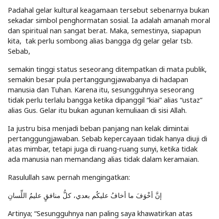
Padahal gelar kultural keagamaan tersebut sebenarnya bukan
sekadar simbol penghormatan sosial. Ia adalah amanah moral
dan spiritual nan sangat berat. Maka, semestinya, siapapun
kita, tak perlu sombong alias bangga dg gelar gelar tsb.
Sebab,
semakin tinggi status seseorang ditempatkan di mata publik,
semakin besar pula pertanggungjawabanya di hadapan
manusia dan Tuhan. Karena itu, sesungguhnya seseorang
tidak perlu terlalu bangga ketika dipanggil “kiai” alias “ustaz”
alias Gus. Gelar itu bukan agunan kemuliaan di sisi Allah.
Ia justru bisa menjadi beban panjang nan kelak dimintai
pertanggungjawaban. Sebab kepercayaan tidak hanya diuji di
atas mimbar, tetapi juga di ruang-ruang sunyi, ketika tidak
ada manusia nan memandang alias tidak dalam keramaian.
Rasulullah saw. pernah mengingatkan:
إنَّ أخْوَفَ ما أخافُ عليكُم بعدي، كلُّ منافقٍ عليمُ اللِّسانِ
Artinya; “Sesungguhnya nan paling saya khawatirkan atas