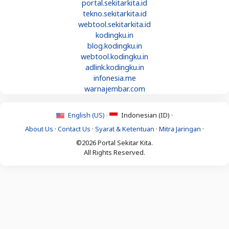
portal.sekitarkita.id
tekno.sekitarkita.id
webtool.sekitarkita.id
kodingku.in
blog.kodingku.in
webtool.kodingku.in
adlink.kodingku.in
infonesia.me
warnajembar.com
English (US) ·
Indonesian (ID) ·
About Us
·
Contact Us
·
Syarat & Ketentuan
·
Mitra Jaringan
·
©2026 Portal Sekitar Kita.
All Rights Reserved.