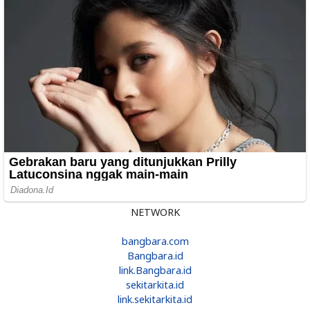
NETWORK
bangbara.com
Bangbara.id
link.Bangbara.id
sekitarkita.id
link.sekitarkita.id