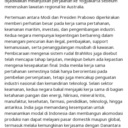
dijadwalkan melanjutkan perjalanan ke Yogyakarta sebelum
meneruskan lawatan regional ke Australia.
Pertemuan antara Modi dan Presiden Prabowo diperkirakan
memberi perhatian besar pada kerja sama pertahanan,
keamanan maritim, investasi, dan pengembangan industri.
Kedua negara mempunyai kepentingan berbareng dalam
menangani pencurian ikan ilegal, pembajakan, support
kemanusiaan, serta penanggulangan musibah di kawasan.
Pembicaraan mengenai sistem rudal BrahMos juga disebut
telah mencapai tahap lanjutan, meskipun belum ada kepastian
mengenai kesepakatan final. India menilai kerja sama
pertahanan semestinya tidak hanya berorientasi pada
pembelian persenjataan, tetapi juga mencakup penguatan
industri nasional dan kemandirian teknologi. Selain sektor
keamanan, kedua negara bakal menjajaki kerja sama di bagian
ketahanan pangan dan energi, hilirisasi, mineral kritis,
manufaktur, kesehatan, farmasi, pendidikan, teknologi, hingga
antariksa. India juga memandang kesempatan untuk
menanamkan modal di Indonesia dan membangun akomodasi
produksi nan dapat melayani pasar domestik maupun global,
termasuk melalui kemungkinan kerjasama dengan Danantara