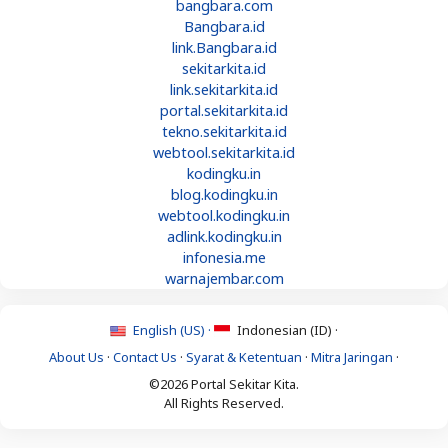
bangbara.com
Bangbara.id
link.Bangbara.id
sekitarkita.id
link.sekitarkita.id
portal.sekitarkita.id
tekno.sekitarkita.id
webtool.sekitarkita.id
kodingku.in
blog.kodingku.in
webtool.kodingku.in
adlink.kodingku.in
infonesia.me
warnajembar.com
English (US) ·
Indonesian (ID) ·
About Us
·
Contact Us
·
Syarat & Ketentuan
·
Mitra Jaringan
·
©2026 Portal Sekitar Kita.
All Rights Reserved.