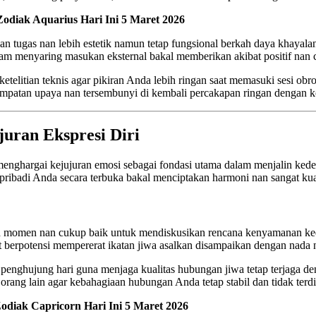
odiak Aquarius Hari Ini 5 Maret 2026
 tugas nan lebih estetik namun tetap fungsional berkah daya khayal
dalam menyaring masukan eksternal bakal memberikan akibat positif nan
litian teknis agar pikiran Anda lebih ringan saat memasuki sesi obrolan
atan upaya nan tersembunyi di kembali percakapan ringan dengan koleg
uran Ekspresi Diri
 menghargai kejujuran emosi sebagai fondasi utama dalam menjalin ked
ibadi Anda secara terbuka bakal menciptakan harmoni nan sangat kuat 
 momen nan cukup baik untuk mendiskusikan rencana kenyamanan kedia
erpotensi mempererat ikatan jiwa asalkan disampaikan dengan nada nan
enghujung hari guna menjaga kualitas hubungan jiwa tetap terjaga deng
rang lain agar kebahagiaan hubungan Anda tetap stabil dan tidak terdis
odiak Capricorn Hari Ini 5 Maret 2026