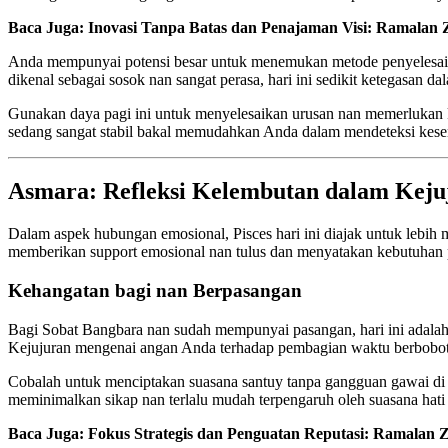
Baca Juga: Inovasi Tanpa Batas dan Penajaman Visi: Ramalan Z
Anda mempunyai potensi besar untuk menemukan metode penyelesaian
dikenal sebagai sosok nan sangat perasa, hari ini sedikit ketegasan 
Gunakan daya pagi ini untuk menyelesaikan urusan nan memerlukan kete
sedang sangat stabil bakal memudahkan Anda dalam mendeteksi kesemp
Asmara: Refleksi Kelembutan dalam Kejuj
Dalam aspek hubungan emosional, Pisces hari ini diajak untuk lebih
memberikan support emosional nan tulus dan menyatakan kebutuhan pr
Kehangatan bagi nan Berpasangan
Bagi Sobat Bangbara nan sudah mempunyai pasangan, hari ini adalah
Kejujuran mengenai angan Anda terhadap pembagian waktu berbobot b
Cobalah untuk menciptakan suasana santuy tanpa gangguan gawai di p
meminimalkan sikap nan terlalu mudah terpengaruh oleh suasana hati o
Baca Juga: Fokus Strategis dan Penguatan Reputasi: Ramalan Z