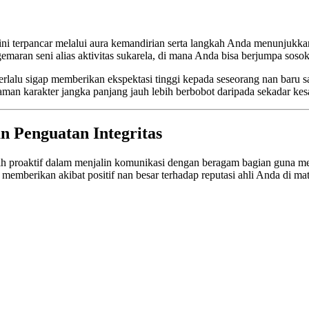
ini terpancar melalui aura kemandirian serta langkah Anda menunjukka
emaran seni alias aktivitas sukarela, di mana Anda bisa berjumpa sos
terlalu sigap memberikan ekspektasi tinggi kepada seseorang nan baru
laman karakter jangka panjang jauh lebih berbobot daripada sekadar ke
n Penguatan Integritas
ih proaktif dalam menjalin komunikasi dengan beragam bagian guna me
memberikan akibat positif nan besar terhadap reputasi ahli Anda di m