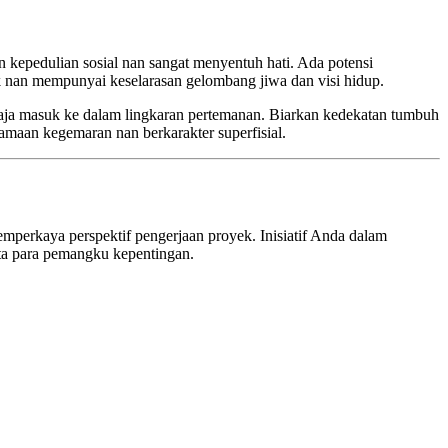
n kepedulian sosial nan sangat menyentuh hati. Ada potensi
ok nan mempunyai keselarasan gelombang jiwa dan visi hidup.
 saja masuk ke dalam lingkaran pertemanan. Biarkan kedekatan tumbuh
samaan kegemaran nan berkarakter superfisial.
mperkaya perspektif pengerjaan proyek. Inisiatif Anda dalam
ata para pemangku kepentingan.