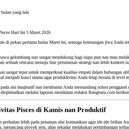
 bulan yang lalu
isces Hari Ini 5 Maret 2026
 di pekan pertama bulan Maret ini, semoga ketenangan jiwa Anda tet
mbawa gelombang nan sangat mendukung bagi siapa pun nan mau melakuka
n sebuah rencana menuju fase perumusan strategi nan lebih konkret na
nan sangat tepat untuk memperkuat kualitas empati dalam hubungan ahli
menjadi kunci utama agar produktivitas Anda tetap berada di level ter
 pada sisi imajinatif nan membantu Anda memandang solusi pengganti 
pat dioptimalkan melalui laporan mendalam redaksi Bangbara.com beriku
tas Pisces di Kamis nan Produktif
perhatian lebih pada penataan alur komunikasi agar ide-ide brilian And
merancang proyek seni, alias sekadar melakukan pertimbangan terhadap