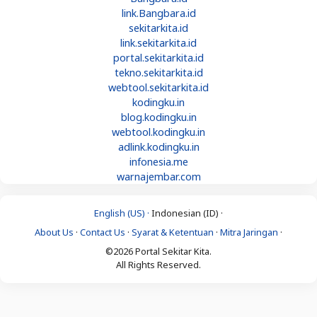
link.Bangbara.id
sekitarkita.id
link.sekitarkita.id
portal.sekitarkita.id
tekno.sekitarkita.id
webtool.sekitarkita.id
kodingku.in
blog.kodingku.in
webtool.kodingku.in
adlink.kodingku.in
infonesia.me
warnajembar.com
English (US) ·
Indonesian (ID) ·
About Us
·
Contact Us
·
Syarat & Ketentuan
·
Mitra Jaringan
·
©2026 Portal Sekitar Kita.
All Rights Reserved.