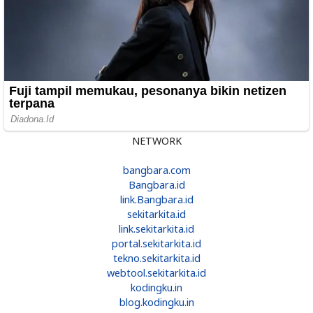
NETWORK
bangbara.com
Bangbara.id
link.Bangbara.id
sekitarkita.id
link.sekitarkita.id
portal.sekitarkita.id
tekno.sekitarkita.id
webtool.sekitarkita.id
kodingku.in
blog.kodingku.in