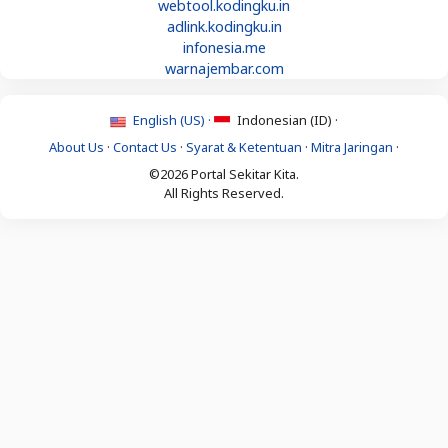
webtool.kodingku.in
adlink.kodingku.in
infonesia.me
warnajembar.com
English (US) ·
Indonesian (ID) ·
About Us
·
Contact Us
·
Syarat & Ketentuan
·
Mitra Jaringan
·
©2026 Portal Sekitar Kita.
All Rights Reserved.