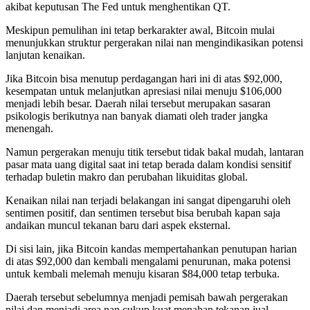
akibat keputusan The Fed untuk menghentikan QT.
Meskipun pemulihan ini tetap berkarakter awal, Bitcoin mulai
menunjukkan struktur pergerakan nilai nan mengindikasikan potensi
lanjutan kenaikan.
Jika Bitcoin bisa menutup perdagangan hari ini di atas $92,000,
kesempatan untuk melanjutkan apresiasi nilai menuju $106,000
menjadi lebih besar. Daerah nilai tersebut merupakan sasaran
psikologis berikutnya nan banyak diamati oleh trader jangka
menengah.
Namun pergerakan menuju titik tersebut tidak bakal mudah, lantaran
pasar mata uang digital saat ini tetap berada dalam kondisi sensitif
terhadap buletin makro dan perubahan likuiditas global.
Kenaikan nilai nan terjadi belakangan ini sangat dipengaruhi oleh
sentimen positif, dan sentimen tersebut bisa berubah kapan saja
andaikan muncul tekanan baru dari aspek eksternal.
Di sisi lain, jika Bitcoin kandas mempertahankan penutupan harian
di atas $92,000 dan kembali mengalami penurunan, maka potensi
untuk kembali melemah menuju kisaran $84,000 tetap terbuka.
Daerah tersebut sebelumnya menjadi pemisah bawah pergerakan
nilai dan menjadi area nan cukup kuat menahan tekanan jual.