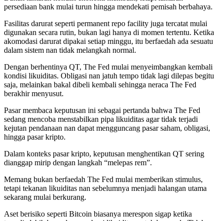
persediaan bank mulai turun hingga mendekati pemisah berbahaya.
Fasilitas darurat seperti permanent repo facility juga tercatat mulai
digunakan secara rutin, bukan lagi hanya di momen tertentu. Ketika
akomodasi darurat dipakai setiap minggu, itu berfaedah ada sesuatu
dalam sistem nan tidak melangkah normal.
Dengan berhentinya QT, The Fed mulai menyeimbangkan kembali
kondisi likuiditas. Obligasi nan jatuh tempo tidak lagi dilepas begitu
saja, melainkan bakal dibeli kembali sehingga neraca The Fed
berakhir menyusut.
Pasar membaca keputusan ini sebagai pertanda bahwa The Fed
sedang mencoba menstabilkan pipa likuiditas agar tidak terjadi
kejutan pendanaan nan dapat mengguncang pasar saham, obligasi,
hingga pasar kripto.
Dalam konteks pasar kripto, keputusan menghentikan QT sering
dianggap mirip dengan langkah “melepas rem”.
Memang bukan berfaedah The Fed mulai memberikan stimulus,
tetapi tekanan likuiditas nan sebelumnya menjadi halangan utama
sekarang mulai berkurang.
Aset berisiko seperti Bitcoin biasanya merespon sigap ketika