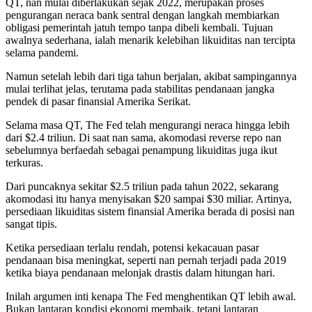
QT, nan mulai diberlakukan sejak 2022, merupakan proses
pengurangan neraca bank sentral dengan langkah membiarkan
obligasi pemerintah jatuh tempo tanpa dibeli kembali. Tujuan
awalnya sederhana, ialah menarik kelebihan likuiditas nan tercipta
selama pandemi.
Namun setelah lebih dari tiga tahun berjalan, akibat sampingannya
mulai terlihat jelas, terutama pada stabilitas pendanaan jangka
pendek di pasar finansial Amerika Serikat.
Selama masa QT, The Fed telah mengurangi neraca hingga lebih
dari $2.4 triliun. Di saat nan sama, akomodasi reverse repo nan
sebelumnya berfaedah sebagai penampung likuiditas juga ikut
terkuras.
Dari puncaknya sekitar $2.5 triliun pada tahun 2022, sekarang
akomodasi itu hanya menyisakan $20 sampai $30 miliar. Artinya,
persediaan likuiditas sistem finansial Amerika berada di posisi nan
sangat tipis.
Ketika persediaan terlalu rendah, potensi kekacauan pasar
pendanaan bisa meningkat, seperti nan pernah terjadi pada 2019
ketika biaya pendanaan melonjak drastis dalam hitungan hari.
Inilah argumen inti kenapa The Fed menghentikan QT lebih awal.
Bukan lantaran kondisi ekonomi membaik, tetapi lantaran