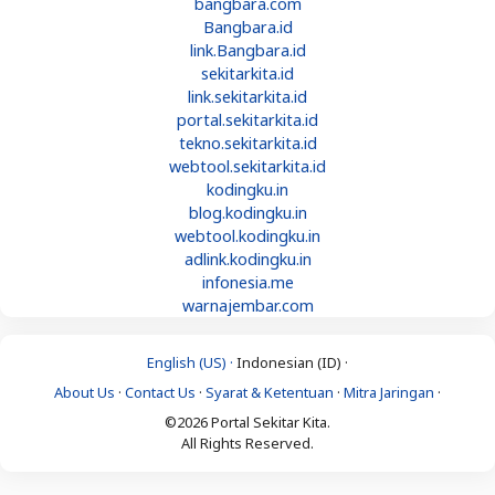
bangbara.com
Bangbara.id
link.Bangbara.id
sekitarkita.id
link.sekitarkita.id
portal.sekitarkita.id
tekno.sekitarkita.id
webtool.sekitarkita.id
kodingku.in
blog.kodingku.in
webtool.kodingku.in
adlink.kodingku.in
infonesia.me
warnajembar.com
English (US) ·
Indonesian (ID) ·
About Us
·
Contact Us
·
Syarat & Ketentuan
·
Mitra Jaringan
·
©2026 Portal Sekitar Kita.
All Rights Reserved.