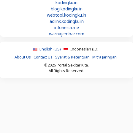
kodingku.in
blog.kodingku.in
webtool.kodingku.in
adlink.kodingku.in
infonesia.me
warnajembar.com
English (US) ·
Indonesian (ID) ·
About Us
·
Contact Us
·
Syarat & Ketentuan
·
Mitra Jaringan
·
©2026 Portal Sekitar Kita.
All Rights Reserved.