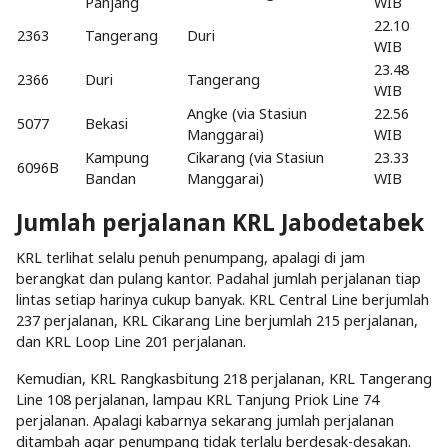
Panjang
WIB
22.10
2363
Tangerang
Duri
WIB
23.48
2366
Duri
Tangerang
WIB
Angke (via Stasiun
22.56
5077
Bekasi
Manggarai)
WIB
Kampung
Cikarang (via Stasiun
23.33
6096B
Bandan
Manggarai)
WIB
Jumlah perjalanan KRL Jabodetabek
KRL terlihat selalu penuh penumpang, apalagi di jam
berangkat dan pulang kantor. Padahal jumlah perjalanan tiap
lintas setiap harinya cukup banyak. KRL Central Line berjumlah
237 perjalanan, KRL Cikarang Line berjumlah 215 perjalanan,
dan KRL Loop Line 201 perjalanan.
Kemudian, KRL Rangkasbitung 218 perjalanan, KRL Tangerang
Line 108 perjalanan, lampau KRL Tanjung Priok Line 74
perjalanan. Apalagi kabarnya sekarang jumlah perjalanan
ditambah agar penumpang tidak terlalu berdesak-desakan.