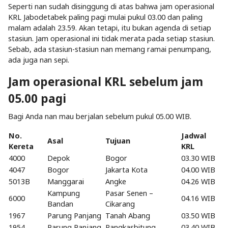
Seperti nan sudah disinggung di atas bahwa jam operasional
KRL Jabodetabek paling pagi mulai pukul 03.00 dan paling
malam adalah 23.59. Akan tetapi, itu bukan agenda di setiap
stasiun. Jam operasional ini tidak merata pada setiap stasiun.
Sebab, ada stasiun-stasiun nan memang ramai penumpang,
ada juga nan sepi.
Jam operasional KRL sebelum jam
05.00 pagi
Bagi Anda nan mau berjalan sebelum pukul 05.00 WIB.
No.
Jadwal
Asal
Tujuan
Kereta
KRL
4000
Depok
Bogor
03.30 WIB
4047
Bogor
Jakarta Kota
04.00 WIB
5013B
Manggarai
Angke
04.26 WIB
Kampung
Pasar Senen –
6000
04.16 WIB
Bandan
Cikarang
1967
Parung Panjang
Tanah Abang
03.50 WIB
1954
Parung Panjang
Rangkasbitung
03.40 WIB