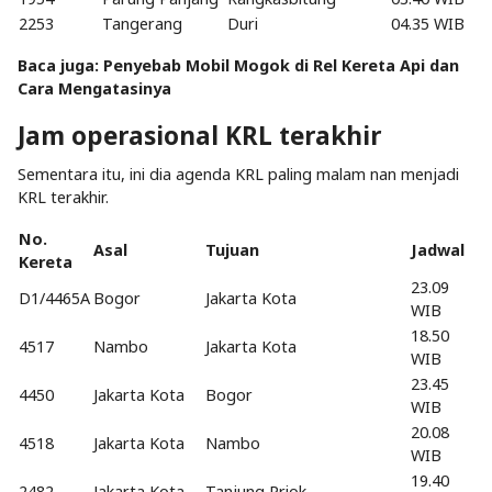
2253
Tangerang
Duri
04.35 WIB
Baca juga:
Penyebab Mobil Mogok di Rel Kereta Api dan
Cara Mengatasinya
Jam operasional KRL terakhir
Sementara itu, ini dia agenda KRL paling malam nan menjadi
KRL terakhir.
No.
Asal
Tujuan
Jadwal
Kereta
23.09
D1/4465A
Bogor
Jakarta Kota
WIB
18.50
4517
Nambo
Jakarta Kota
WIB
23.45
4450
Jakarta Kota
Bogor
WIB
20.08
4518
Jakarta Kota
Nambo
WIB
19.40
2482
Jakarta Kota
Tanjung Priok