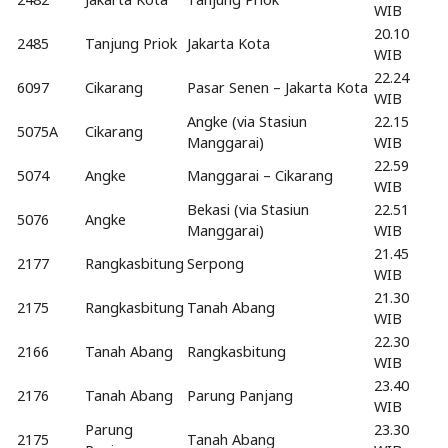
WIB
20.10
2485
Tanjung Priok
Jakarta Kota
WIB
22.24
6097
Cikarang
Pasar Senen – Jakarta Kota
WIB
Angke (via Stasiun
22.15
5075A
Cikarang
Manggarai)
WIB
22.59
5074
Angke
Manggarai – Cikarang
WIB
Bekasi (via Stasiun
22.51
5076
Angke
Manggarai)
WIB
21.45
2177
Rangkasbitung
Serpong
WIB
21.30
2175
Rangkasbitung
Tanah Abang
WIB
22.30
2166
Tanah Abang
Rangkasbitung
WIB
23.40
2176
Tanah Abang
Parung Panjang
WIB
Parung
23.30
2175
Tanah Abang