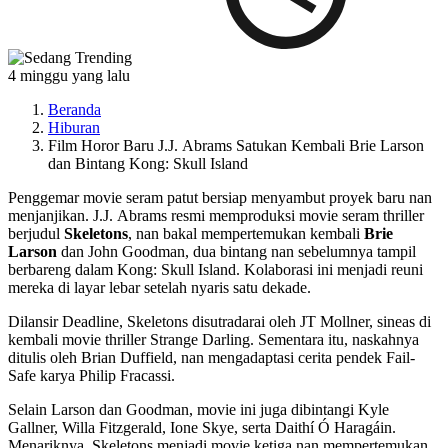
4 minggu yang lalu
Beranda
Hiburan
Film Horor Baru J.J. Abrams Satukan Kembali Brie Larson
dan Bintang Kong: Skull Island
Penggemar movie seram patut bersiap menyambut proyek baru nan
menjanjikan. J.J. Abrams resmi memproduksi movie seram thriller
berjudul
Skeletons
, nan bakal mempertemukan kembali
Brie
Larson
dan John Goodman, dua bintang nan sebelumnya tampil
berbareng dalam Kong: Skull Island. Kolaborasi ini menjadi reuni
mereka di layar lebar setelah nyaris satu dekade.
Dilansir
Deadline
, Skeletons disutradarai oleh JT Mollner, sineas di
kembali movie thriller Strange Darling. Sementara itu, naskahnya
ditulis oleh Brian Duffield, nan mengadaptasi cerita pendek Fail-
Safe karya Philip Fracassi.
Selain Larson dan Goodman, movie ini juga dibintangi Kyle
Gallner, Willa Fitzgerald, Ione Skye, serta Daithí Ó Haragáin.
Menariknya, Skeletons menjadi movie ketiga nan mempertemukan