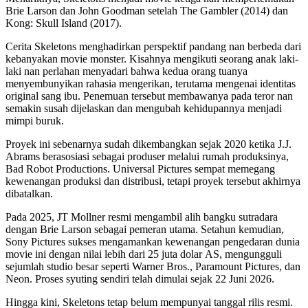
Brie Larson dan John Goodman setelah The Gambler (2014) dan
Kong: Skull Island (2017).
Cerita Skeletons menghadirkan perspektif pandang nan berbeda dari
kebanyakan movie monster. Kisahnya mengikuti seorang anak laki-
laki nan perlahan menyadari bahwa kedua orang tuanya
menyembunyikan rahasia mengerikan, terutama mengenai identitas
original sang ibu. Penemuan tersebut membawanya pada teror nan
semakin susah dijelaskan dan mengubah kehidupannya menjadi
mimpi buruk.
Proyek ini sebenarnya sudah dikembangkan sejak 2020 ketika J.J.
Abrams berasosiasi sebagai produser melalui rumah produksinya,
Bad Robot Productions. Universal Pictures sempat memegang
kewenangan produksi dan distribusi, tetapi proyek tersebut akhirnya
dibatalkan.
Pada 2025, JT Mollner resmi mengambil alih bangku sutradara
dengan Brie Larson sebagai pemeran utama. Setahun kemudian,
Sony Pictures sukses mengamankan kewenangan pengedaran dunia
movie ini dengan nilai lebih dari 25 juta dolar AS, mengungguli
sejumlah studio besar seperti Warner Bros., Paramount Pictures, dan
Neon. Proses syuting sendiri telah dimulai sejak 22 Juni 2026.
Hingga kini, Skeletons tetap belum mempunyai tanggal rilis resmi.