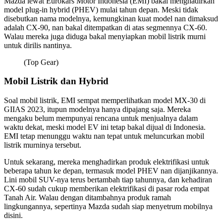
Mazda lewat Eurokars Motor Indonesia (EMI) bakal menghadirkan
model plug-in hybrid (PHEV) mulai tahun depan. Meski tidak
disebutkan nama modelnya, kemungkinan kuat model nan dimaksud
adalah CX-90, nan bakal ditempatkan di atas segmennya CX-60.
Walau mereka juga diduga bakal menyiapkan mobil listrik murni
untuk dirilis nantinya.
(Top Gear)
Mobil Listrik dan Hybrid
Soal mobil listrik, EMI sempat memperlihatkan model MX-30 di
GIIAS 2023, itupun modelnya hanya dipajang saja. Mereka
mengaku belum mempunyai rencana untuk menjualnya dalam
waktu dekat, meski model EV ini tetap bakal dijual di Indonesia.
EMI tetap menunggu waktu nan tepat untuk meluncurkan mobil
listrik murninya tersebut.
Untuk sekarang, mereka menghadirkan produk elektrifikasi untuk
beberapa tahun ke depan, termasuk model PHEV nan dijanjikannya.
Lini mobil SUV-nya terus bertambah tiap tahunnya, dan kehadiran
CX-60 sudah cukup memberikan elektrifikasi di pasar roda empat
Tanah Air. Walau dengan ditambahnya produk ramah
lingkungannya, sepertinya Mazda sudah siap menyetrum mobilnya
disini.