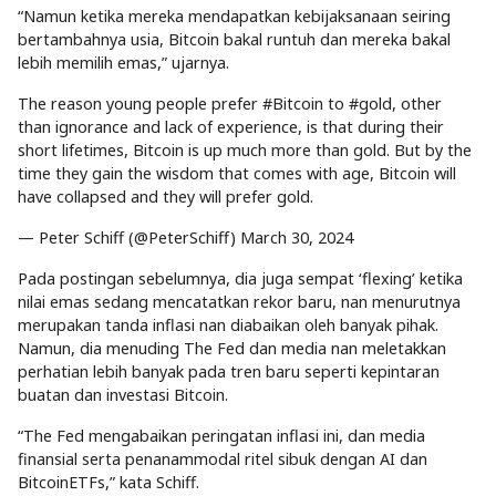
“Namun ketika mereka mendapatkan kebijaksanaan seiring
bertambahnya usia, Bitcoin bakal runtuh dan mereka bakal
lebih memilih emas,” ujarnya.
The reason young people prefer #Bitcoin to #gold, other
than ignorance and lack of experience, is that during their
short lifetimes, Bitcoin is up much more than gold. But by the
time they gain the wisdom that comes with age, Bitcoin will
have collapsed and they will prefer gold.
— Peter Schiff (@PeterSchiff) March 30, 2024
Pada postingan sebelumnya, dia juga sempat ‘flexing’ ketika
nilai emas sedang mencatatkan rekor baru, nan menurutnya
merupakan tanda inflasi nan diabaikan oleh banyak pihak.
Namun, dia menuding The Fed dan media nan meletakkan
perhatian lebih banyak pada tren baru seperti kepintaran
buatan dan investasi Bitcoin.
“The Fed mengabaikan peringatan inflasi ini, dan media
finansial serta penanammodal ritel sibuk dengan AI dan
BitcoinETFs,” kata Schiff.