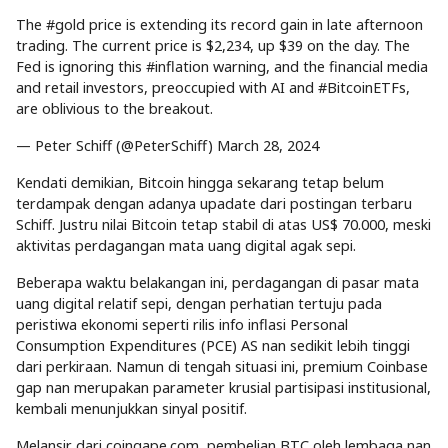
The #gold price is extending its record gain in late afternoon
trading. The current price is $2,234, up $39 on the day. The
Fed is ignoring this #inflation warning, and the financial media
and retail investors, preoccupied with AI and #BitcoinETFs,
are oblivious to the breakout.
— Peter Schiff (@PeterSchiff) March 28, 2024
Kendati demikian, Bitcoin hingga sekarang tetap belum
terdampak dengan adanya upadate dari postingan terbaru
Schiff. Justru nilai Bitcoin tetap stabil di atas US$ 70.000, meski
aktivitas perdagangan mata uang digital agak sepi.
Beberapa waktu belakangan ini, perdagangan di pasar mata
uang digital relatif sepi, dengan perhatian tertuju pada
peristiwa ekonomi seperti rilis info inflasi Personal
Consumption Expenditures (PCE) AS nan sedikit lebih tinggi
dari perkiraan. Namun di tengah situasi ini, premium Coinbase
gap nan merupakan parameter krusial partisipasi institusional,
kembali menunjukkan sinyal positif.
Melansir dari coingape.com, pembelian BTC oleh lembaga nan