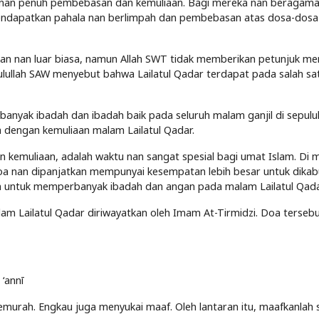
m nan penuh pembebasan dan kemuliaan. Bagi mereka nan beragam
endapatkan pahala nan berlimpah dan pembebasan atas dosa-dosa
n nan luar biasa, namun Allah SWT tidak memberikan petunjuk me
sulullah SAW menyebut bahwa Lailatul Qadar terdapat pada salah sa
banyak ibadah dan ibadah baik pada seluruh malam ganjil di sepulu
 dengan kemuliaan malam Lailatul Qadar.
 kemuliaan, adalah waktu nan sangat spesial bagi umat Islam. Di 
-doa nan dipanjatkan mempunyai kesempatan lebih besar untuk dikab
rkan untuk memperbanyak ibadah dan angan pada malam Lailatul Qada
am Lailatul Qadar diriwayatkan oleh Imam At-Tirmidzi. Doa terseb
‘annī
emurah. Engkau juga menyukai maaf. Oleh lantaran itu, maafkanlah 