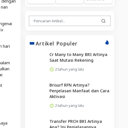
a dengan
 nan
ngenai
tu
Artikel Populer
h hari
Cr Many to Many BRI Artinya
Saat Mutasi Rekening
malam
ulkan
2 tahun yang lalu
r.
Brisurf RFN Artinya?
ut
Penjelasan Manfaat dan Cara
Aktivasi
2 tahun yang lalu
Transfer PRCH BRI Artinya
saya
Apa? Ini Penjelasannya