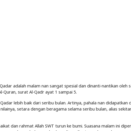
l Qadar adalah malam nan sangat spesial dan dinanti-nantikan oleh s
-Quran, surat Al-Qadr ayat 1 sampai 5.
adar lebih baik dari seribu bulan. Artinya, pahala nan didapatkan d
ilainya, setara dengan beragama selama seribu bulan, alias sekita
aikat dan rahmat Allah SWT turun ke bumi. Suasana malam ini dipe