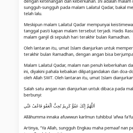
dengan ketenangan dan keberkahan. Ini adalah mala
sungguh-sungguh pada malam Lailatul Qadar, bakal m
telah lalu.
Meskipun malam Lailatul Qadar mempunyai keistimewaa
tanggal pasti kapan malam tersebut terjadi. Hadis Ra
malam ganjil di sepuluh hari terakhir bulan Ramadhan.
Oleh lantaran itu, umat Islam dianjurkan untuk memper
terakhir bulan Ramadhan, dengan angan bisa berjumpa
Malam Lailatul Qadar, malam nan penuh keberkahan dan
ini, diyakini pahala kebaikan dilipatgandakan dan doa
oleh Allah SWT. Oleh lantaran itu, umat Islam dianju
Salah satu angan nan dianjurkan untuk dibaca pada mal
berbunyi:
اَللَّهُمَّ إِنَّكَ عَفُوٌّ كَرِيمٌ تُحِبُّ اَلْعَفْوَ فَاعْفُ عَنِّي
Allāhumma innaka afuwwun karīmun tuhibbul ‘afwa fa’fu 
Artinya, “Ya Allah, sungguh Engkau maha pemaaf nan p