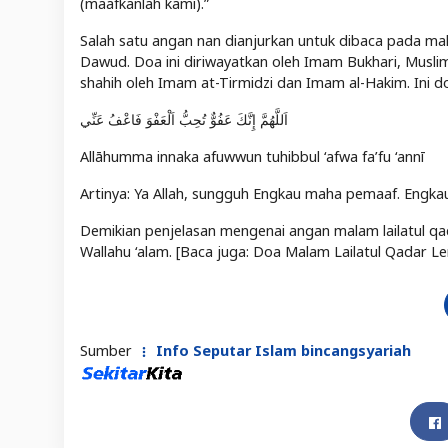
(maafkanlah kami).”
Salah satu angan nan dianjurkan untuk dibaca pada mal
Dawud. Doa ini diriwayatkan oleh Imam Bukhari, Muslim
shahih oleh Imam at-Tirmidzi dan Imam al-Hakim. Ini d
اَللَّهُمَّ إِنَّكَ عَفُوٌّ تُحِبُّ اَلْعَفْوَ فَاعْفُ عَنِّي
Allāhumma innaka afuwwun tuhibbul ‘afwa fa’fu ‘annī
Artinya: Ya Allah, sungguh Engkau maha pemaaf. Engkau
Demikian penjelasan mengenai angan malam lailatul q
Wallahu ‘alam. [Baca juga: Doa Malam Lailatul Qadar L
Sumber
Info Seputar Islam bincangsyariah