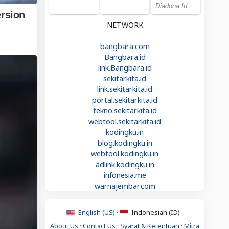
NETWORK
bangbara.com
Bangbara.id
link.Bangbara.id
sekitarkita.id
link.sekitarkita.id
portal.sekitarkita.id
tekno.sekitarkita.id
webtool.sekitarkita.id
kodingku.in
blog.kodingku.in
webtool.kodingku.in
adlink.kodingku.in
infonesia.me
warnajembar.com
English (US) ·
Indonesian (ID) ·
About Us
·
Contact Us
·
Syarat & Ketentuan
·
Mitra