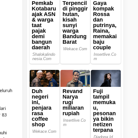
eluruh
ari
r 83
nuhi