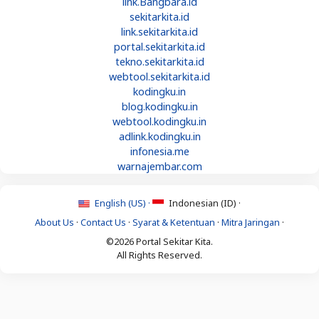
link.Bangbara.id
sekitarkita.id
link.sekitarkita.id
portal.sekitarkita.id
tekno.sekitarkita.id
webtool.sekitarkita.id
kodingku.in
blog.kodingku.in
webtool.kodingku.in
adlink.kodingku.in
infonesia.me
warnajembar.com
English (US) ·
Indonesian (ID) ·
About Us
·
Contact Us
·
Syarat & Ketentuan
·
Mitra Jaringan
·
©2026 Portal Sekitar Kita.
All Rights Reserved.