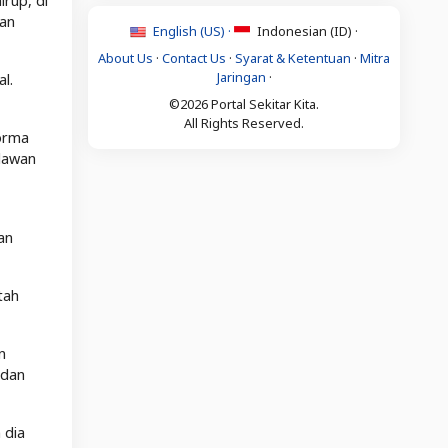
irup, di
ian
English (US) ·
Indonesian (ID) ·
About Us
·
Contact Us
·
Syarat & Ketentuan
·
Mitra
Jaringan
·
l.
©2026 Portal Sekitar Kita.
All Rights Reserved.
norma
lawan
an
tah
n
 dan
 dia