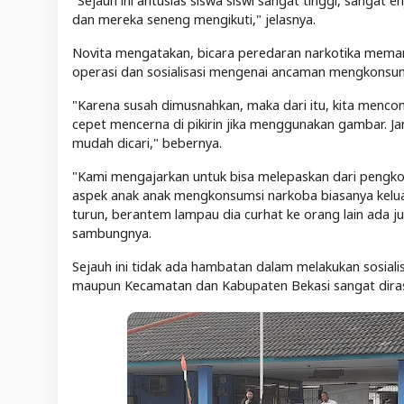
"Sejauh ini antusias siswa siswi sangat tinggi, sangat
dan mereka seneng mengikuti," jelasnya.
Novita mengatakan, bicara peredaran narkotika mema
operasi dan sosialisasi mengenai ancaman mengkonsum
"Karena susah dimusnahkan, maka dari itu, kita menc
cepet mencerna di pikirin jika menggunakan gambar. J
mudah dicari," bebernya.
"Kami mengajarkan untuk bisa melepaskan dari pengko
aspek anak anak mengkonsumsi narkoba biasanya keluarg
turun, berantem lampau dia curhat ke orang lain ada 
sambungnya.
Sejauh ini tidak ada hambatan dalam melakukan sosial
maupun Kecamatan dan Kabupaten Bekasi sangat dira