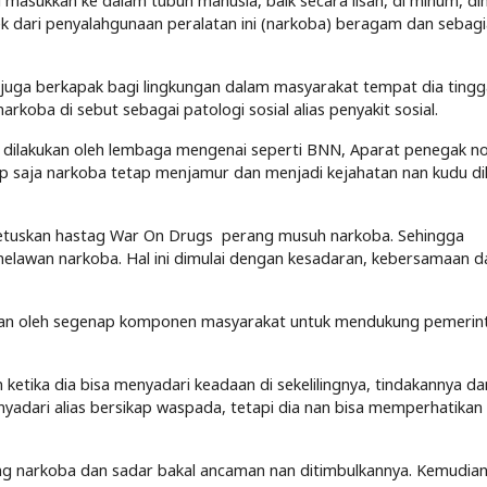
 masukkan ke dalam tubuh manusia, baik secara lisan, di minum, dih
 Efek dari penyalahgunaan peralatan ini (narkoba) beragam dan sebag
 juga berkapak bagi lingkungan dalam masyarakat tempat dia tingga
rkoba di sebut sebagai patologi sosial alias penyakit sosial.
f dilakukan oleh lembaga mengenai seperti BNN, Aparat penegak 
saja narkoba tetap menjamur dan menjadi kejahatan nan kudu di
cetuskan hastag War On Drugs perang musuh narkoba. Sehingga
awan narkoba. Hal ini dimulai dengan kesadaran, kebersamaan d
sikan oleh segenap komponen masyarakat untuk mendukung pemerin
etika dia bisa menyadari keadaan di sekelilingnya, tindakannya da
yadari alias bersikap waspada, tetapi dia nan bisa memperhatikan
g narkoba dan sadar bakal ancaman nan ditimbulkannya. Kemudian