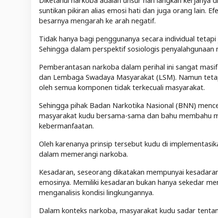
Diketahui narkoba adalah unsur nan langkah kerjanya di
suntikan pikiran alias emosi hati dan juga orang lain.
besarnya mengarah ke arah negatif.
Tidak hanya bagi penggunanya secara individual tetapi
Sehingga dalam perspektif sosiologis penyalahgunaan na
Pemberantasan narkoba dalam perihal ini sangat masi
dan Lembaga Swadaya Masyarakat (LSM). Namun tetap 
oleh semua komponen tidak terkecuali masyarakat.
Sehingga pihak Badan Narkotika Nasional (BNN) men
masyarakat kudu bersama-sama dan bahu membahu mel
kebermanfaatan.
Oleh karenanya prinsip tersebut kudu di implementa
dalam memerangi narkoba.
Kesadaran, seseorang dikatakan mempunyai kesadaran k
emosinya. Memiliki kesadaran bukan hanya sekedar men
menganalisis kondisi lingkungannya.
Dalam konteks narkoba, masyarakat kudu sadar tentan