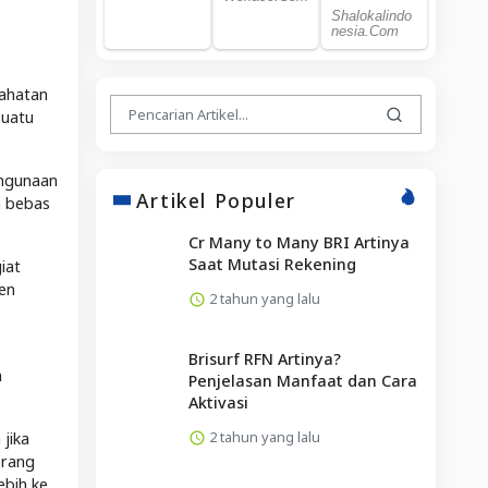
jahatan
suatu
ahgunaan
Artikel Populer
n bebas
Cr Many to Many BRI Artinya
Saat Mutasi Rekening
iat
en
2 tahun yang lalu
Brisurf RFN Artinya?
n
Penjelasan Manfaat dan Cara
Aktivasi
2 tahun yang lalu
jika
orang
ebih ke