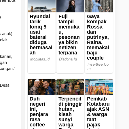
ra lembut
n
k anak)
elak
ekanan,
ngan
kungan,"
 Desa