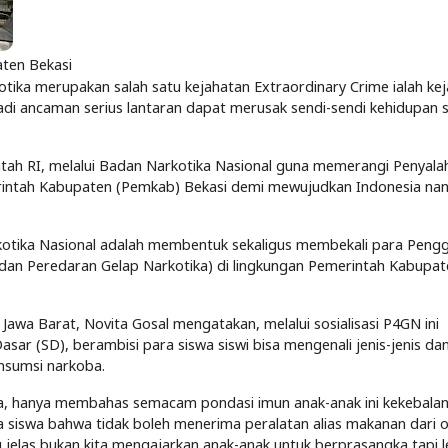
aten Bekasi
tika merupakan salah satu kejahatan Extraordinary Crime ialah ke
njadi ancaman serius lantaran dapat merusak sendi-sendi kehidupan 
ntah RI, melalui Badan Narkotika Nasional guna memerangi Penyal
merintah Kabupaten (Pemkab) Bekasi demi mewujudkan Indonesia na
kotika Nasional adalah membentuk sekaligus membekali para Pengg
an Peredaran Gelap Narkotika) di lingkungan Pemerintah Kabupat
Jawa Barat, Novita Gosal mengatakan, melalui sosialisasi P4GN ini
asar (SD), berambisi para siswa siswi bisa mengenali jenis-jenis da
nsumsi narkoba.
oba, hanya membahas semacam pondasi imun anak-anak ini kekebalan 
 siswa bahwa tidak boleh menerima peralatan alias makanan dari 
u jelas bukan kita mengajarkan anak-anak untuk berprasangka tapi l