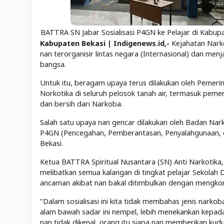
BATTRA SN Jabar Sosialisasi P4GN ke Pelajar di Kabup
Kabupaten Bekasi | Indigenews.id,-
Kejahatan Narko
nan terorganisir lintas negara (Internasional) dan me
bangsa.
Untuk itu, beragam upaya terus dilakukan oleh Pemeri
Norkotika di seluruh pelosok tanah air, termasuk pe
dan bersih dari Narkoba.
Salah satu upaya nan gencar dilakukan oleh Badan Nar
P4GN (Pencegahan, Pemberantasan, Penyalahgunaan, d
Bekasi.
Ketua BATTRA Spiritual Nusantara (SN) Anti Narkotika, 
melibatkan semua kalangan di tingkat pelajar Sekolah D
ancaman akibat nan bakal ditimbulkan dengan mengko
"Dalam sosialisasi ini kita tidak membahas jenis nark
alam bawah sadar ini nempel, lebih menekankan kepada
nan tidak dikenal, orang itu siapa nan memberikan kud