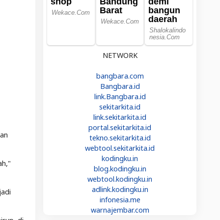
NETWORK
bangbara.com
Bangbara.id
link.Bangbara.id
sekitarkita.id
link.sekitarkita.id
,
portal.sekitarkita.id
dan
tekno.sekitarkita.id
webtool.sekitarkita.id
kodingku.in
ah,"
blog.kodingku.in
webtool.kodingku.in
adlink.kodingku.in
jadi
infonesia.me
warnajembar.com