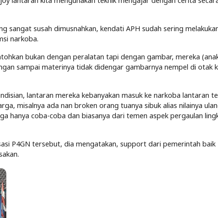
 enjoy lantaran kita mengunakan teknik mengajar dengan cerita seca
ng sangat susah dimusnahkan, kendati APH sudah sering melakuka
si narkoba.
ontohkan bukan dengan peralatan tapi dengan gambar, mereka (ana
angan sampai materinya tidak didengar gambarnya nempel di otak k
ndisian, lantaran mereka kebanyakan masuk ke narkoba lantaran t
a, misalnya ada nan broken orang tuanya sibuk alias nilainya ula
juga hanya coba-coba dan biasanya dari temen aspek pergaulan ling
isasi P4GN tersebut, dia mengatakan, support dari pemerintah baik
sakan.