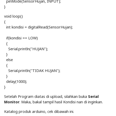
pinMode(SensorHujan, INPUT);
}
void loop()
{
int kondisi = digitalRead(SensorHujan);
if(kondisi == LOW)
{
Serial.println("HUJAN");
}
else
{
Serial.println("TIDAK HUJAN");
}
delay(1000);
}
Setelah Program diatas di upload, silahkan buka
Serial
Monitor
. Maka, bakal tampil hasil Kondisi nan di inginkan.
Katalog produk arduino, cek dibawah ini.