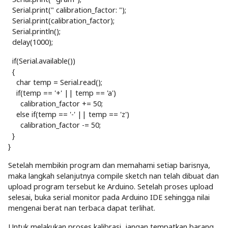
Serial.print(" calibration_factor: ");
Serial.print(calibration_factor);
Serial.println();
delay(1000);
if(Serial.available())
{
char temp = Serial.read();
if(temp == '+' || temp == 'a')
calibration_factor += 50;
else if(temp == '-' || temp == 'z')
calibration_factor -= 50;
}
}
Setelah membikin program dan memahami setiap barisnya,
maka langkah selanjutnya compile sketch nan telah dibuat dan
upload program tersebut ke Arduino. Setelah proses upload
selesai, buka serial monitor pada Arduino IDE sehingga nilai
mengenai berat nan terbaca dapat terlihat.
Untuk melakukan proses kalibrasi, jangan tempatkan barang