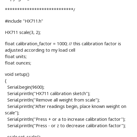
****************************/
#include "HX711.h"
HX711 scale(3, 2);
float calibration_factor = 1000; // this calibration factor is
adjusted according to my load cell
float units;
float ounces;
void setup()
{
Serial.begin(9600);
Serial.println("HX711 calibration sketch");
Serial.println("Remove all weight from scale");
Serial.println("After readings begin, place known weight on
scale");
Serial.println("Press + or a to increase calibration factor");
Serial.println("Press - or z to decrease calibration factor");
scale.set_scale();