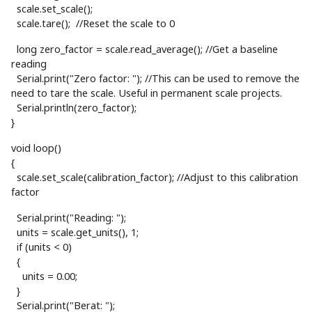
scale.set_scale();
scale.tare(); //Reset the scale to 0
long zero_factor = scale.read_average(); //Get a baseline
reading
Serial.print("Zero factor: "); //This can be used to remove the
need to tare the scale. Useful in permanent scale projects.
Serial.println(zero_factor);
}
void loop()
{
scale.set_scale(calibration_factor); //Adjust to this calibration
factor
Serial.print("Reading: ");
units = scale.get_units(), 1;
if (units < 0)
{
units = 0.00;
}
Serial.print("Berat: ");