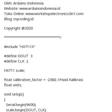
Oleh: Arduino Indonesia
Website: www.arduinoindonesia.id
Toko Online: www.workshopelectronics3in1.com
Blog: mycoding.id
Copyright @2020
****************************/
#include "HX711.h"
#define DOUT 3
#define CLK 2
HX711 scale;
float calibration_factor = -2380; //Hasil Kalibrasi
float units;
void setup()
{
Serial.begin(9600);
scale.begin(DOUT, CLK);