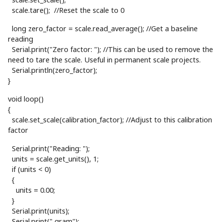
scale.tare(); //Reset the scale to 0
long zero_factor = scale.read_average(); //Get a baseline
reading
Serial.print("Zero factor: "); //This can be used to remove the
need to tare the scale. Useful in permanent scale projects.
Serial.println(zero_factor);
}
void loop()
{
scale.set_scale(calibration_factor); //Adjust to this calibration
factor
Serial.print("Reading: ");
units = scale.get_units(), 1;
if (units < 0)
{
units = 0.00;
}
Serial.print(units);
Serial.print(" gram");