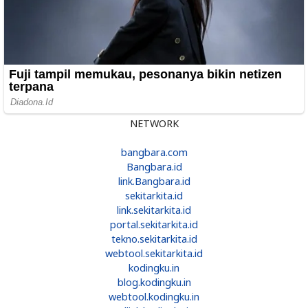
NETWORK
bangbara.com
Bangbara.id
link.Bangbara.id
sekitarkita.id
link.sekitarkita.id
portal.sekitarkita.id
tekno.sekitarkita.id
webtool.sekitarkita.id
kodingku.in
blog.kodingku.in
webtool.kodingku.in