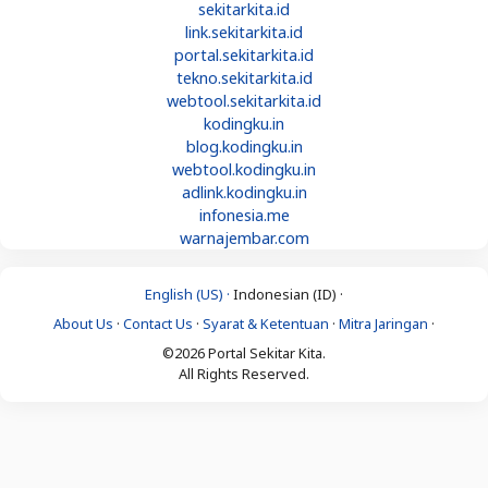
sekitarkita.id
link.sekitarkita.id
portal.sekitarkita.id
tekno.sekitarkita.id
webtool.sekitarkita.id
kodingku.in
blog.kodingku.in
webtool.kodingku.in
adlink.kodingku.in
infonesia.me
warnajembar.com
English (US) ·
Indonesian (ID) ·
About Us
·
Contact Us
·
Syarat & Ketentuan
·
Mitra Jaringan
·
©2026 Portal Sekitar Kita.
All Rights Reserved.