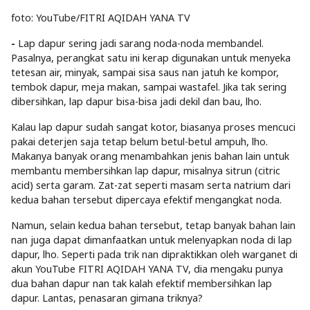
foto: YouTube/FITRI AQIDAH YANA TV
-
Lap dapur sering jadi sarang noda-noda membandel.
Pasalnya, perangkat satu ini kerap digunakan untuk menyeka
tetesan air, minyak, sampai sisa saus nan jatuh ke kompor,
tembok dapur, meja makan, sampai wastafel. Jika tak sering
dibersihkan, lap dapur bisa-bisa jadi dekil dan bau, lho.
Kalau lap dapur sudah sangat kotor, biasanya proses mencuci
pakai deterjen saja tetap belum betul-betul ampuh, lho.
Makanya banyak orang menambahkan jenis bahan lain untuk
membantu membersihkan lap dapur, misalnya sitrun (citric
acid) serta garam. Zat-zat seperti masam serta natrium dari
kedua bahan tersebut dipercaya efektif mengangkat noda.
Namun, selain kedua bahan tersebut, tetap banyak bahan lain
nan juga dapat dimanfaatkan untuk melenyapkan noda di lap
dapur, lho. Seperti pada trik nan dipraktikkan oleh warganet di
akun YouTube FITRI AQIDAH YANA TV, dia mengaku punya
dua bahan dapur nan tak kalah efektif membersihkan lap
dapur. Lantas, penasaran gimana triknya?