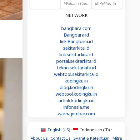
NETWORK
bangbara.com
Bangbara.id
link.Bangbara.id
sekitarkita.id
link.sekitarkita.id
portal.sekitarkita.id
tekno.sekitarkita.id
webtool.sekitarkita.id
kodingku.in
blog.kodingku.in
webtool.kodingku.in
adlink.kodingku.in
infonesia.me
warnajembar.com
English (US) ·
Indonesian (ID) ·
About Us
·
Contact Us
·
Syarat & Ketentuan
·
Mitra