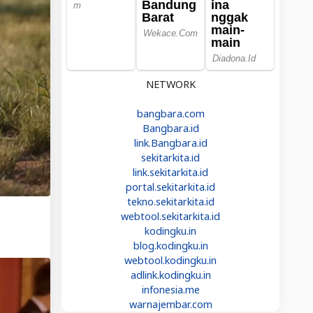
NETWORK
bangbara.com
Bangbara.id
link.Bangbara.id
sekitarkita.id
link.sekitarkita.id
portal.sekitarkita.id
tekno.sekitarkita.id
webtool.sekitarkita.id
kodingku.in
blog.kodingku.in
webtool.kodingku.in
adlink.kodingku.in
infonesia.me
warnajembar.com