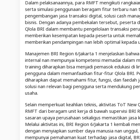
Dalam pelaksanaannya, para RMFT mengikuti rangkaian a
serta simulasi penggunaan beragam fitur terbaru nan 
pengembangan jasa transaksi digital, solusi cash man
bisnis. Dengan adanya pembekalan tersebut, peserta
Qlola BRI dalam membantu pengelolaan transaksi perusaha
memberikan kesempatan kepada peserta untuk memaham
memberikan pendampingan nan lebih optimal kepada u
Manajemen BRI Region 6/Jakarta 1 menjelaskan bahw
internal nan mempunyai kompetensi memadai dalam me
training diharapkan bisa menjadi pemasok edukasi di 
pengguna dalam memanfaatkan fitur-fitur Qlola BRI. 
diharapkan dapat memahami fitur, fungsi, dan faedah
solusi nan relevan bagi pengguna serta mendukung peni
usaha.
Selain memperkuat keahlian teknis, aktivitas ToT New
RMFT dari beragam unit kerja di bawah supervisi BRI R
sasaran upaya perusahaan sekaligus memastikan jasa 
Melalui aktivitas ini, BRI Region 6/Jakarta 1 kembal
dengan menyiapkan sumber daya manusia nan unggul, 
mempunyai pemahaman kuat terhadap jasa digital, BR