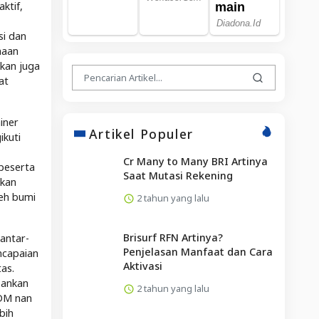
ktif,
si dan
naan
ukan juga
at
iner
Artikel Populer
ikuti
Cr Many to Many BRI Artinya
peserta
Saat Mutasi Rekening
rkan
leh bumi
2 tahun yang lalu
Brisurf RFN Artinya?
antar-
Penjelasan Manfaat dan Cara
ncapaian
Aktivasi
as.
bankan
2 tahun yang lalu
SDM nan
bih