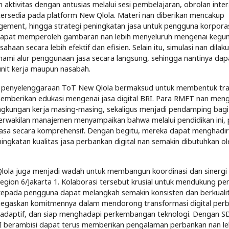
ktivitas dengan antusias melalui sesi pembelajaran, obrolan intera
tersedia pada platform New Qlola. Materi nan diberikan mencakup
agement, hingga strategi peningkatan jasa untuk pengguna korpora
 dapat memperoleh gambaran nan lebih menyeluruh mengenai kegu
an secara lebih efektif dan efisien. Selain itu, simulasi nan dilak
i alur penggunaan jasa secara langsung, sehingga nantinya dap
nit kerja maupun nasabah.
a penyelenggaraan ToT New Qlola bermaksud untuk membentuk tra
mberikan edukasi mengenai jasa digital BRI. Para RMFT nan meng
lingkungan kerja masing-masing, sekaligus menjadi pendamping bagi
Perwakilan manajemen menyampaikan bahwa melalui pendidikan ini, 
 jasa secara komprehensif. Dengan begitu, mereka dapat menghadi
ngkatan kualitas jasa perbankan digital nan semakin dibutuhkan o
 Qlola juga menjadi wadah untuk membangun koordinasi dan sinergi 
egion 6/Jakarta 1. Kolaborasi tersebut krusial untuk mendukung pe
kepada pengguna dapat melangkah semakin konsisten dan berkualit
i menegaskan komitmennya dalam mendorong transformasi digital per
adaptif, dan siap menghadapi perkembangan teknologi. Dengan 
I berambisi dapat terus memberikan pengalaman perbankan nan le