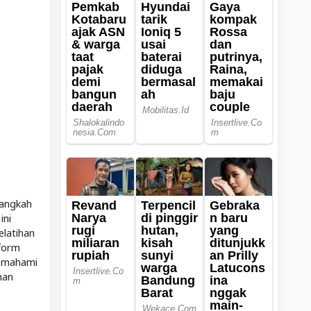
langkah
ini
elatihan
tform
memahami
han