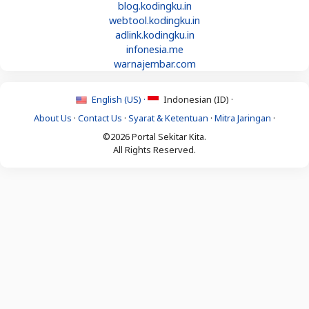
blog.kodingku.in
webtool.kodingku.in
adlink.kodingku.in
infonesia.me
warnajembar.com
English (US) ·
Indonesian (ID) ·
About Us
·
Contact Us
·
Syarat & Ketentuan
·
Mitra Jaringan
·
©2026 Portal Sekitar Kita.
All Rights Reserved.