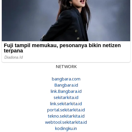
NETWORK
bangbara.com
Bangbara.id
link.Bangbara.id
sekitarkita.id
link.sekitarkita.id
portal.sekitarkita.id
tekno.sekitarkita.id
webtool.sekitarkita.id
kodingku.in