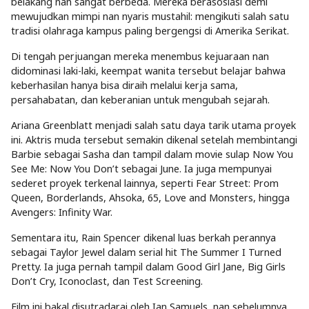
belakang nan sangat berbeda. Mereka berasosiasi demi
mewujudkan mimpi nan nyaris mustahil: mengikuti salah satu
tradisi olahraga kampus paling bergengsi di Amerika Serikat.
Di tengah perjuangan mereka menembus kejuaraan nan
didominasi laki-laki, keempat wanita tersebut belajar bahwa
keberhasilan hanya bisa diraih melalui kerja sama,
persahabatan, dan keberanian untuk mengubah sejarah.
Ariana Greenblatt menjadi salah satu daya tarik utama proyek
ini. Aktris muda tersebut semakin dikenal setelah membintangi
Barbie sebagai Sasha dan tampil dalam movie sulap Now You
See Me: Now You Don’t sebagai June. Ia juga mempunyai
sederet proyek terkenal lainnya, seperti Fear Street: Prom
Queen, Borderlands, Ahsoka, 65, Love and Monsters, hingga
Avengers: Infinity War.
Sementara itu, Rain Spencer dikenal luas berkah perannya
sebagai Taylor Jewel dalam serial hit The Summer I Turned
Pretty. Ia juga pernah tampil dalam Good Girl Jane, Big Girls
Don’t Cry, Iconoclast, dan Test Screening.
Film ini bakal disutradarai oleh Ian Samuels, nan sebelumnya