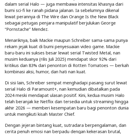
dalam serial Halo — juga membawa intensitas khasnya dari
bumi sci-fi ke ranah pidana jalanan. Ia sebelumnya dikenal
lewat perannya di The Wire dan Orange Is the New Black
sebagai petugas penjara manipulatif berjulukan George
“Pornstache” Mendez.
Menariknya, baik Mackie maupun Schreiber sama-sama punya
rekam jejak kuat di bumi penyesuaian video game. Mackie
baru-baru ini sukses besar lewat serial Twisted Metal, nan
musim keduanya (rilis Juli 2025) mendapat skor 92% dari
kritikus dan 83% dari penonton di Rotten Tomatoes — berkah
kombinasi aksi, humor, dan hati nan kuat.
Di sisi lain, Schreiber sempat menghadapi pasang surut lewat
serial Halo di Paramount+, nan kemudian dibatalkan pada
2024 meski mendapat ulasan positif. Kini, kedua musim Halo
telah beranjak ke Netflix dan tersedia untuk streaming hingga
akhir 2026 — memberi kesempatan baru bagi penonton dunia
untuk mengikuti kisah Master Chief.
Dengan jejeran bintang kuat, sutradara berpengalaman, dan
cerita penuh emosi nan berpadu dengan kekerasan brutal,