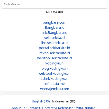
NETWORK
bangbara.com
Bangbara.id
link.Bangbara.id
sekitarkita.id
link.sekitarkita.id
portal.sekitarkita.id
tekno.sekitarkita.id
webtool.sekitarkita.id
kodingku.in
blog.kodingku.in
webtool.kodingku.in
adlink.kodingku.in
infonesia.me
warnajembar.com
English (US) ·
Indonesian (ID) ·
About Us
·
Contact Us
·
Syarat & Ketentuan
·
Mitra Jaringan
·