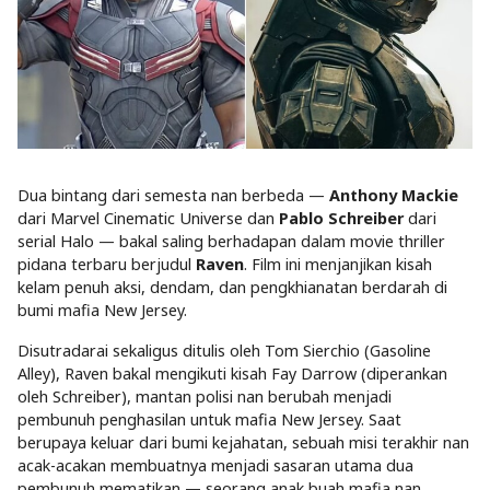
Dua bintang dari semesta nan berbeda —
Anthony Mackie
dari Marvel Cinematic Universe dan
Pablo Schreiber
dari
serial Halo — bakal saling berhadapan dalam movie thriller
pidana terbaru berjudul
Raven
. Film ini menjanjikan kisah
kelam penuh aksi, dendam, dan pengkhianatan berdarah di
bumi mafia New Jersey.
Disutradarai sekaligus ditulis oleh Tom Sierchio (Gasoline
Alley), Raven bakal mengikuti kisah Fay Darrow (diperankan
oleh Schreiber), mantan polisi nan berubah menjadi
pembunuh penghasilan untuk mafia New Jersey. Saat
berupaya keluar dari bumi kejahatan, sebuah misi terakhir nan
acak-acakan membuatnya menjadi sasaran utama dua
pembunuh mematikan — seorang anak buah mafia nan