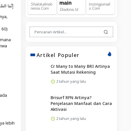
إِنَّمَا الصَ
nya,
 60)
aimana
ahwa
Artikel Populer
Cr Many to Many BRI Artinya
Saat Mutasi Rekening
2 tahun yang lalu
rada
Brisurf RFN Artinya?
Penjelasan Manfaat dan Cara
Aktivasi
2 tahun yang lalu
ya lebih