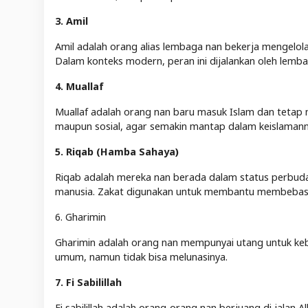
3. Amil
Amil adalah orang alias lembaga nan bekerja mengelol
Dalam konteks modern, peran ini dijalankan oleh lemba
4. Muallaf
Muallaf adalah orang nan baru masuk Islam dan tetap
maupun sosial, agar semakin mantap dalam keislamann
5. Riqab (Hamba Sahaya)
Riqab adalah mereka nan berada dalam status perbud
manusia. Zakat digunakan untuk membantu membebask
6. Gharimin
Gharimin adalah orang nan mempunyai utang untuk kebu
umum, namun tidak bisa melunasinya.
7. Fi Sabilillah
Fi sabilillah adalah orang-orang nan berjuang di jalan 