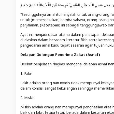
ِينَ وَفِي سَبِيلِ اللَّهِ وَابْنِ السَّبِيلِ ۖ فَرِيضَةً مِّنَ اللَّهِ ۗ وَاللَّهُ عَلِيمٌ حَكِيمٌ
“Sesungguhnya amal itu hanyalah untuk orang-orang faki
untuk (memerdekakan) hamba sahaya, orang-orang nan 
perjalanan. (Ketetapan) ini sebagai tanggungjawab dari
Ayat ini menjadi dasar utama dalam penetapan delapan
dijelaskan dalam beragam literatur fikih serta ketera
pengedaran amal kudu tepat sasaran agar tujuan huku
Delapan Golongan Penerima Zakat (Asnaf)
Berikut penjelasan ringkas mengenai delapan asnaf na
1. Fakir
Fakir adalah orang nan nyaris tidak mempunyai kekay
dalam kondisi sangat kekurangan sehingga memerluka
2. Miskin
Miskin adalah orang nan mempunyai penghasilan alias h
baik dari fakir, tetapi tetap berada dalam kesulitan eko