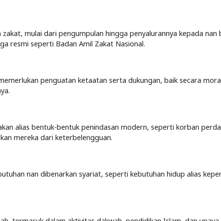
a zakat, mulai dari pengumpulan hingga penyalurannya kepada nan 
ga resmi seperti Badan Amil Zakat Nasional.
 memerlukan penguatan ketaatan serta dukungan, baik secara mora
ya.
akan alias bentuk-bentuk penindasan modern, seperti korban perd
an mereka dari keterbelengguan.
tuhan nan dibenarkan syariat, seperti kebutuhan hidup alias kepe
Allah, termasuk dalam aktivitas dakwah, pendidikan Islam, dan upaya