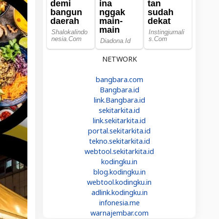
NETWORK
bangbara.com
Bangbara.id
link.Bangbara.id
sekitarkita.id
link.sekitarkita.id
portal.sekitarkita.id
tekno.sekitarkita.id
webtool.sekitarkita.id
kodingku.in
blog.kodingku.in
webtool.kodingku.in
adlink.kodingku.in
infonesia.me
warnajembar.com