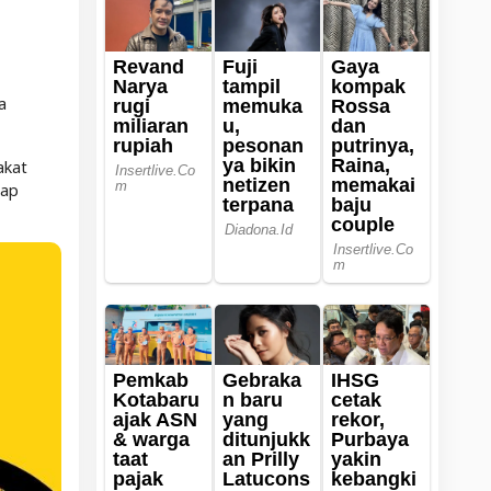
a
akat
dap