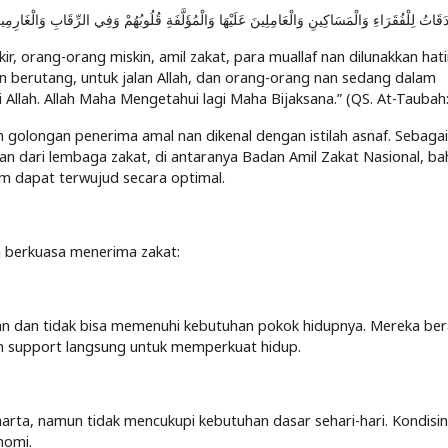
ّدَقَاتُ لِلْفُقَرَاءِ وَالْمَسَاكِينِ وَالْعَامِلِينَ عَلَيْهَا وَالْمُؤَلَّفَةِ قُلُوبُهُمْ وَفِي الرِّقَابِ وَالْغَارِم
r, orang-orang miskin, amil zakat, para muallaf nan dilunakkan hati
berutang, untuk jalan Allah, dan orang-orang nan sedang dalam
 Allah. Allah Maha Mengetahui lagi Maha Bijaksana.” (QS. At-Taubah:
 golongan penerima amal nan dikenal dengan istilah asnaf. Sebag
ngan dari lembaga zakat, di antaranya Badan Amil Zakat Nasional, b
m dapat terwujud secara optimal.
n berkuasa menerima zakat:
aan dan tidak bisa memenuhi kebutuhan pokok hidupnya. Mereka be
n support langsung untuk memperkuat hidup.
arta, namun tidak mencukupi kebutuhan dasar sehari-hari. Kondisin
nomi.