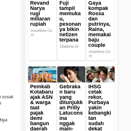
sosial.
s
-Nya