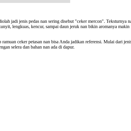
a diolah jadi jenis pedas nan sering disebut "ceker mercon". Teksturn
nyit, lengkuas, kencur, sampai daun jeruk nan bikin aromanya makin n
p ramuan ceker petasan nan bisa Anda jadikan referensi. Mulai dari je
ngan selera dan bahan nan ada di dapur.