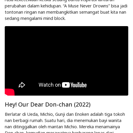
perubahan dalam kehidupan. “A Muse Never Drowns” bisa jadi
tontonan ringan nan membangkitkan semangat buat kita nan
sedang mengalami mind block.
Hey! Our Dear Don-chan (2022)
Berlatar di Ueda, Michio, Gunji dan Enoken adalah tiga tokoh
nan berbagi rumah. Suatu hari, dia menemukan bayi wanita
nan ditinggalkan oleh mantan Michio. Mereka menamainya
Don-chan, kemudian merawatnya berbareng lepas dari