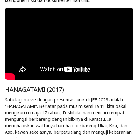
komponen fiksi dan dokumenter nan unik.
HANAGATAMI (2017)
Satu lagi movie dengan presentasi unik di JFF 2023 adalah
“HANAGATAMI”. Berlatar pada musim semi 1941, kita bakal
mengikuti remaja 17 tahun, Toshihiko nan mencari tempat
mengungsi berbareng dengan bibinya di Karatsu. Ia
menghabiskan waktunya hari-hari berbareng Ukai, Kira, dan
Aso, kawan sekelasnya, berpetualang dan menguji keberanian