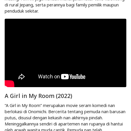
di rural Jepang, serta perannya bagi family pemilik maupun
penduduk sekitar.
A Girl in My Room (2022)
“A Girl in My Room” merupakan movie seram komedi nan
berlokasi di Onomichi. Bercerita tentang pemuda nan barusan
putus, disusul dengan kekasih nan akhirnya pindah.
Meninggalkannya sendiri di apartemen nan rupanya di hantui
oleh arwah wanita muda cantik. Pemuda nan telah